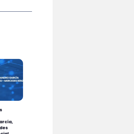
s
Energía en
Tecnología q
tensión: claves y
impulsa la
arcía,
oportunidades
sostenibilida
des
para Argentina
cial