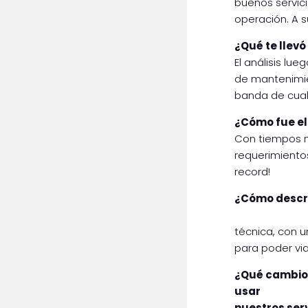
buenos servic
operación. A s
¿Qué te llevó
El análisis lu
de mantenimie
banda de cual
¿Cómo fue el
Con tiempos no
requerimiento
record!
¿Cómo descri
técnica, con 
para poder via
¿Qué cambios
usar
nuestros ser