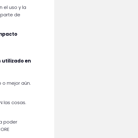
 el uso y la
 parte de
impacto
utilizado en
o o mejor aún.
N las cosas.
ra poder
CORE