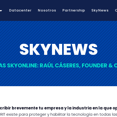
Datacenter
Nosotros
Partnership
SkyNews
SKYNEWS
AS SKYONLINE: RAÚL CÁSERES, FOUNDER & C
cribir brevemente tu empresa y la industria en la que o
IT existe para proteger y habilitar la tecnología en todas l