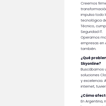
Creemos firme
transformació
impulsa todo 
tecnológica de
Técnico, cumpl
Seguridad IT.
Operamos may
empresas en A
también.
¿Qué problem
Skyonline?
Buscábamos un
soluciones Clo
y excelencia. 
internet, tuvier
¿Cómo afecta
En Argentina,