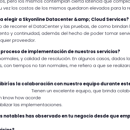
ios, pero los mismos contemplan cierta latencia que complic
u vez los costos de los mismos quedaron elevados para la r
 a elegir a Skyonline Datacenter &amp; Cloud Services?
ego de recorrer el DataCenter y las pruebas, de como brindan l
nto y continuidad, además del hecho de poder tomar servi
quier proveedor.
 proceso de implementación de nuestros servicios?
rmales, y calidad de resolución. En algunos casos, dados l
s, con tiempos no tan normales, me refiero a que se realiza
birías la colaboración con nuestro equipo durante e
Tienen un excelente equipo, que brinda cola
un know how acorde
bilizar las implementaciones.
 notables has observado en tu negocio desde que em
vicios?