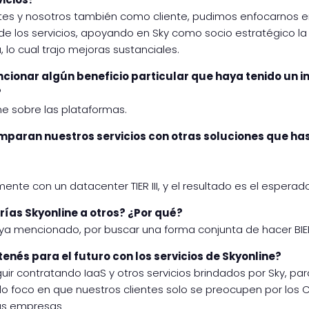
tes y nosotros también como cliente, pudimos enfocarnos en
de los servicios, apoyando en Sky como socio estratégico la
, lo cual trajo mejoras sustanciales.
cionar algún beneficio particular que haya tenido un 
?
me sobre las plataformas.
paran nuestros servicios con otras soluciones que has 
nte con un datacenter TIER III, y el resultado es el esperad
as Skyonline a otros? ¿Por qué?
o ya mencionado, por buscar una forma conjunta de hacer BIE
enés para el futuro con los servicios de Skyonline?
r contratando IaaS y otros servicios brindados por Sky, pa
do foco en que nuestros clientes solo se preocupen por los 
us empresas