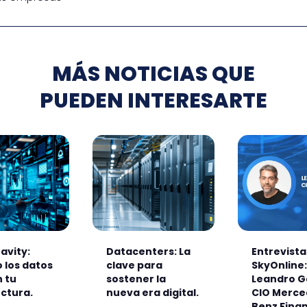
MÁS NOTICIAS QUE
PUEDEN INTERESARTE
avity:
Datacenters: La
Entrevista
 los datos
clave para
SkyOnline:
 tu
sostener la
Leandro G
ctura.
nueva era digital.
CIO Merce
Benz Finan