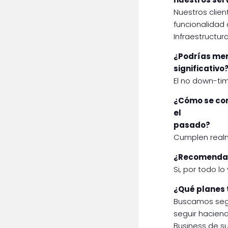
Nuestros clien
funcionalidad 
Infraestructura
¿Podrías men
significativo
El no down-ti
¿Cómo se com
el
pasado?
Cumplen realme
¿Recomendarí
Si, por todo l
¿Qué planes t
Buscamos segui
seguir hacien
Business de s