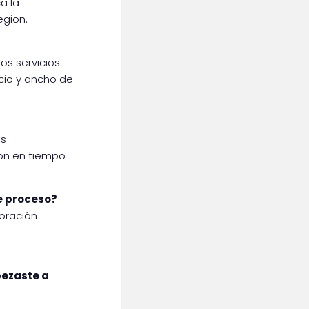
a la
egion.
os servicios
cio y ancho de
os
ron en tiempo
ste proceso?
boración
pezaste a