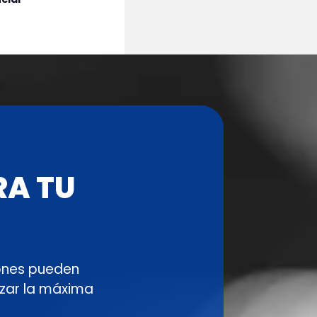
RA TU
ones pueden
izar la máxima