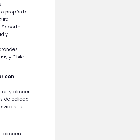
a
te propósito
tura
l Soporte
ad y
grandes
ay y Chile
ar con
es y ofrecer
os de calidad
ervicios de
, ofrecen