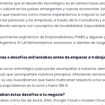
mente que el desarrollo tecnológico es el camino hacia un
n cultural en los países emergentes y nuevas economías. Es
lo que hacemos como marca, inspirándonos a mejorar la cul
 las personas y las empresas, a través de la Consultoría y e
iendo siempre con conceptos de Escalabilidad, Disponibilid
ormente segmentos de Emprendedores, PYMES y algunas 
rgentina. En LATAM brindamos soluciones a clientes de Urugu
as o desafíos enfrentabas antes de empezar a trabaj
 socio estratégico para poder acompañar a nuestros client
ud, que acompañara nuestros principios, ofreciendo servici
A su vez, buscábamos que fuera multicarrier respecto a los s
a baja latencia en la zona y fuera TIER III.
ban estos desafíos a tu negocio?
 nubes como las de Azure, AWS, Google Cloud o Huawei Cloud